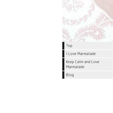
Top
I Love Marmalade
Keep Calm and Love
Marmalade
Blog